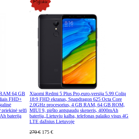
B RAM 64 GB
Xiaomi Redmi 5 Plus Pro,euro-versija 5.99 Colių
eliais FHD+
18:9 FHD ekranas, Snapdragon 625 Octa Core
galinė
2.0GHz procesorius, 4 GB RAM, 64 GB ROM,
riekinė selfi
MIUI 9, piršto antspaudų skeneris, 4000mAh
Ah baterija
baterija,,Lietuvių kalba, telefonas palaiko visus 4G
LTE dažnius Lietuvoje
270 €
175 €