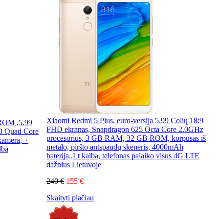
Xiaomi Redmi 5 Plus, euro-versija 5.99 Colių 18:9
ROM ,5.99
FHD ekranas, Snapdragon 625 Octa Core 2.0GHz
60 Quad Core
procesorius, 3 GB RAM, 32 GB ROM, korpusas iš
kamera, +
metalo, piršto antspaudų skeneris, 4000mAh
lba
baterija,,Lt kalba, telefonas palaiko visus 4G LTE
dažnius Lietuvoje
240 €
155 €
Skaityti plačiau