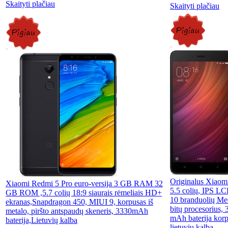
Skaityti plačiau
Skaityti plačiau
Originalus Xiaomi
Xiaomi Redmi 5 Pro euro-versija 3 GB RAM 32
5.5 colių, IPS L
GB ROM ,5.7 colių 18:9 siaurais rėmeliais HD+
10 branduolių Me
ekranas,Snapdragon 450, MIUI 9, korpusas iš
bitų procesoriu
metalo, piršto antspaudų skeneris, 3330mAh
mAh baterija korpu
baterija,Lietuvių kalba
lietuvių kalbą