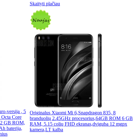
Skaityti plačiau
o-versija , 5
Originalus Xiaomi Mi 6,Snapdragon 835, 8
 Octa Core
branduolių 2.45GHz procesorius,64GB ROM 6 GB
 32 GB ROM,
RAM, 5.15 colių FHD ekranas,dviguba 12 mgpx
h baterija,
kamera,LT kalba
nius