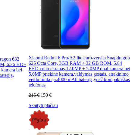
Xiaomi Redmi 6 Pro/A2 lite euro-versija Snapdragon
dragon 632
625 Octa Core, 3GB RAM + 32 GB ROM, 5.84
OM, 6.26 HD+
FHD colio ekranas,12.0MP + 5.0MP dual kamera bei
 kamera bei
5.0MP priekine kamera,valdymas gestais, atrakinimo
terija,
veidu funkcija.4000 mAh baterija,ypač kompaktiškas
telefonas
215 €
150 €
Skaityti plačiau