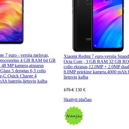
 7 euro - versija melsvas,
Xiaomi Redmi 7 euro-versija Snap
procesorius 4 GB RAM 64 GB
Octa Core , 3 GB RAM 32 GB R
 48 MP kamera,atsparus
colio ekranas,12.0MP + 2.0MP dual
Glass 5 dengtas 6,3 colio
8.0MP priekine kamera.4000 mAh ba
e-C Quick Charge 4
lietuvių kalba
h baterija,lietuvių kalba
175 €
130 €
Skaityti plačiau