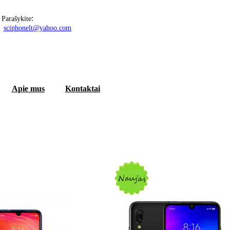
:
Parašykite
sciphonelt@yahoo.com
Apie mus
Kontaktai