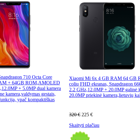
Snapdragon 710 Octa Core
Xiaomi Mi 6x 4 GB RAM 64 GB 
 RAM + 64GB ROM,AMOLED
colių FHD ekranas, Snapdragon 6
as,12.0MP + 5.0MP dual kamera
2.2 GHz,12.0MP + 20.0MP galinė 
ne kamera,valdymas gestais,
20.0MP priekinė kamera,lietuvių ka
funkcija, ypač kompaktiškas
320 €
225 €
Skaityti plačiau