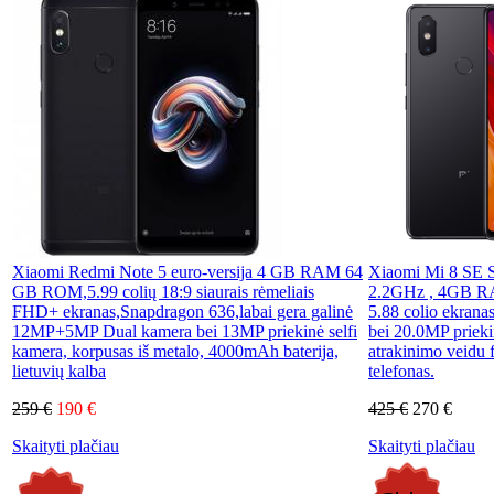
Xiaomi Redmi Note 5 euro-versija 4 GB RAM 64
Xiaomi Mi 8 SE 
GB ROM,5.99 colių 18:9 siaurais rėmeliais
2.2GHz , 4GB
FHD+ ekranas,Snapdragon 636,labai gera galinė
5.88 colio ekran
12MP+5MP Dual kamera bei 13MP priekinė selfi
bei 20.0MP prieki
kamera, korpusas iš metalo, 4000mAh baterija,
atrakinimo veidu 
lietuvių kalba
telefonas.
259 €
190 €
425 €
270 €
Skaityti plačiau
Skaityti plačiau