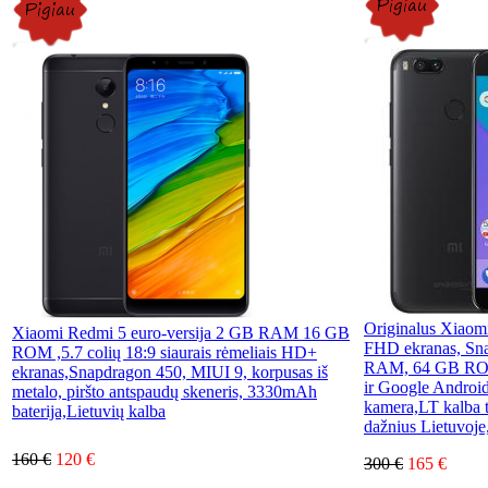
Originalus Xiaomi
Xiaomi Redmi 5 euro-versija 2 GB RAM 16 GB
FHD ekranas, Sna
ROM ,5.7 colių 18:9 siaurais rėmeliais HD+
RAM, 64 GB ROM,
ekranas,Snapdragon 450, MIUI 9, korpusas iš
ir Google Androi
metalo, piršto antspaudų skeneris, 3330mAh
kamera,LT kalba 
baterija,Lietuvių kalba
dažnius Lietuvoje
160 €
120 €
300 €
165 €