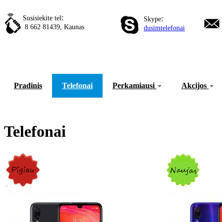
:
Susisiekite tel
:
Skype
8 662 81439, Kaunas
dusimtelefonai
Pradinis
Telefonai
Perkamiausi
Akcijos
Telefonai