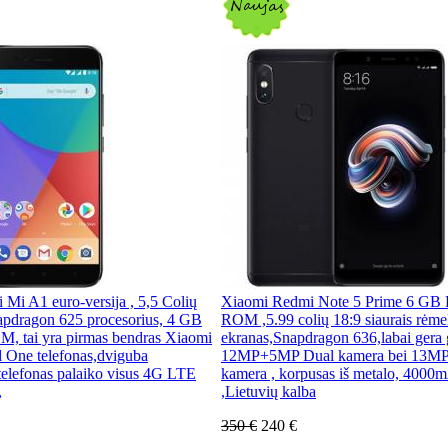
 Mi A1 euro-versija , 5,5 Colių
Xiaomi Redmi Note 5 Prime 6 G
pdragon 625 procesorius, 4 GB
ROM ,5.99 colių 18:9 siaurais rėm
 tai yra pirmas bendras Xiaomi
ekranas,Snapdragon 636,labai gera 
d One telefonas,dviguba
12MP+5MP Dual kamera bei 13MP p
telefonas palaiko visus 4G LTE
kamera , korpusas iš metalo, 4000m
,
,Lietuvių kalba
350 €
240 €