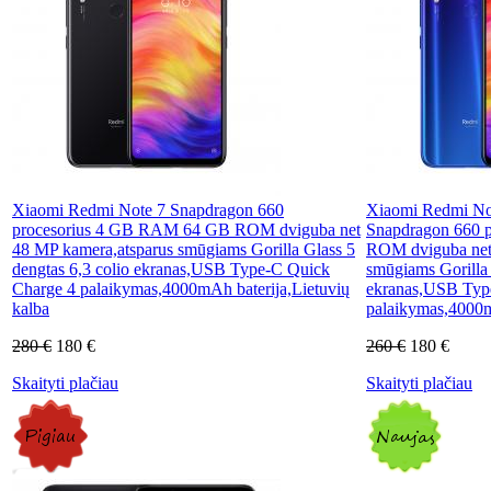
Xiaomi Redmi Note 7 Snapdragon 660
Xiaomi Redmi Note
procesorius 4 GB RAM 64 GB ROM dviguba net
Snapdragon 660 
48 MP kamera,atsparus smūgiams Gorilla Glass 5
ROM dviguba net
dengtas 6,3 colio ekranas,USB Type-C Quick
smūgiams Gorilla 
Charge 4 palaikymas,4000mAh baterija,Lietuvių
ekranas,USB Typ
kalba
palaikymas,4000mA
280 €
180 €
260 €
180 €
Skaityti plačiau
Skaityti plačiau