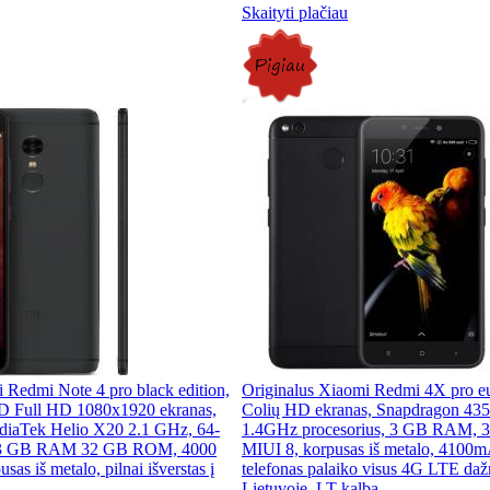
Skaityti plačiau
 Redmi Note 4 pro black edition,
Originalus Xiaomi Redmi 4X pro eur
CD Full HD 1080x1920 ekranas,
Colių HD ekranas, Snapdragon 435
diaTek Helio X20 2.1 GHz, 64-
1.4GHz procesorius, 3 GB RAM,
s, 3 GB RAM 32 GB ROM, 4000
MIUI 8, korpusas iš metalo, 4100mA
sas iš metalo, pilnai išverstas į
telefonas palaiko visus 4G LTE daž
Lietuvoje, LT kalba